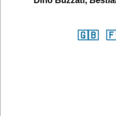
Dino Buzzati,
Bestia
🇬🇧
